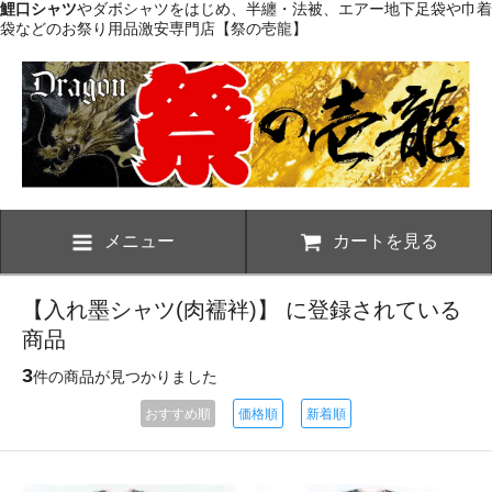
鯉口シャツ
やダボシャツをはじめ、半纏・法被、エアー地下足袋や巾着
袋などのお祭り用品激安専門店【祭の壱龍】
メニュー
カートを見る
【入れ墨シャツ(肉襦袢)】 に登録されている
商品
3
件の商品が見つかりました
おすすめ順
価格順
新着順