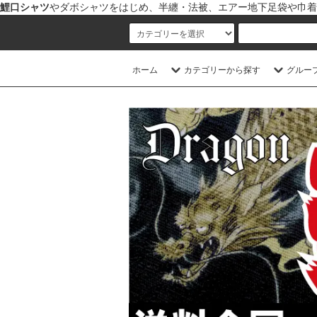
鯉口シャツ
やダボシャツをはじめ、半纏・法被、エアー地下足袋や巾着
ホーム
カテゴリーから探す
グルー