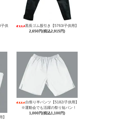
/子供
黒長ゴム股引き【5763/子供用】
2,650円(税込2,915円)
白祭り半パンツ【5182/子供用】
※運動会でも活躍の祭り短パン！
1,000円(税込1,100円)
供用】