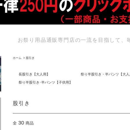
お祭り用品通販専門店の一流を目指して、
ホーム
>
股引き
長股引き【大人用】
祭り半股引き・半パンツ【大人
祭り半股引き･半パンツ【子供用】
股引き
30
全
商品