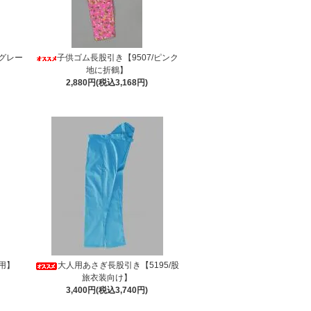
/グレー
子供ゴム長股引き【9507/ピンク
地に折鶴】
2,880円(税込3,168円)
人用】
大人用あさぎ長股引き【5195/股
旅衣装向け】
3,400円(税込3,740円)