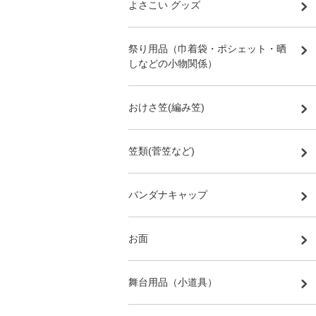
よさこい グッズ
祭り用品（巾着袋・ポシェット・晒
しなどの小物関係）
おけさ笠(編み笠)
笠類(菅笠など)
バンダナキャップ
お面
舞台用品（小道具）