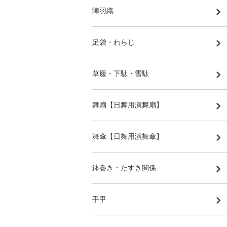
陣羽織
足袋・わらじ
草履・下駄・雪駄
舞扇【日舞用演舞扇】
舞傘【日舞用演舞傘】
鉢巻き・たすき関係
手甲