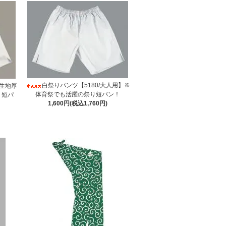
白祭りパンツ【5180/大人用】※
/生地厚
体育祭でも活躍の祭り短パン！
り短パ
1,600円(税込1,760円)