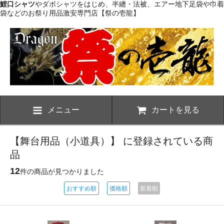
鯉口シャツ
やダボシャツをはじめ、半纏・法被、エアー地下足袋や巾着
袋などのお祭り用品激安専門店【祭の壱龍】
メニュー
カートを見る
【舞台用品（小道具）】 に登録されている商
品
12
件の商品が見つかりました
おすすめ順
価格順
新着順