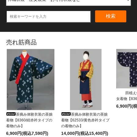
検索
売れ筋商品
田植え
女着物【83
6,900円(
茶摘み体験衣装の茶娘
茶摘み体験衣装の茶娘
着物【8360/紺赤衿タイプの
着物【62533/黄色赤衿タイプ
着物のみ】
の着物のみ】
6,900円(税込7,590円)
14,000円(税込15,400円)