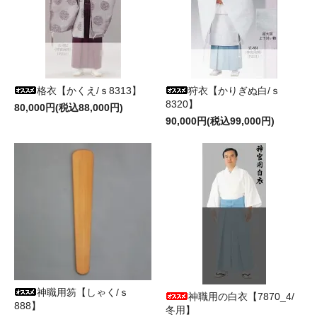
格衣【かくえ/ｓ8313】
狩衣【かりぎぬ白/ｓ
8320】
80,000円(税込88,000円)
90,000円(税込99,000円)
神職用笏【しゃく/ｓ
神職用の白衣【7870_4/
888】
冬用】