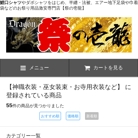
鯉口シャツ
やダボシャツをはじめ、半纏・法被、エアー地下足袋や巾着
袋などのお祭り用品激安専門店【祭の壱龍】
メニュー
カートを見る
【神職衣装・巫女装束・お寺用衣装など】 に
登録されている商品
55
件の商品が見つかりました
おすすめ順
価格順
新着順
カテゴリー一覧