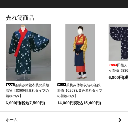
売れ筋商品
田植え
女着物【83
6,900円(
茶摘み体験衣装の茶娘
茶摘み体験衣装の茶娘
着物【8360/紺赤衿タイプの
着物【62533/黄色赤衿タイプ
着物のみ】
の着物のみ】
6,900円(税込7,590円)
14,000円(税込15,400円)
ホーム