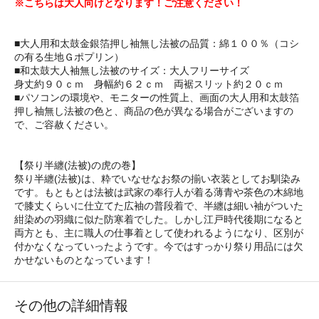
※こちらは大人向けとなります！ご注意ください！
■大人用和太鼓金銀箔押し袖無し法被の品質：綿１００％（コシ
の有る生地Ｇポプリン）
■和太鼓大人袖無し法被のサイズ：大人フリーサイズ
身丈約９０ｃｍ 身幅約６２ｃｍ 両裾スリット約２０ｃｍ
■パソコンの環境や、モニターの性質上、画面の大人用和太鼓箔
押し袖無し法被の色と、商品の色が異なる場合がございますの
で、ご容赦ください。
【祭り半纏(法被)の虎の巻】
祭り半纏(法被)は、粋でいなせなお祭の揃い衣装としてお馴染み
です。もともとは法被は武家の奉行人が着る薄青や茶色の木綿地
で膝丈くらいに仕立てた広袖の普段着で、半纏は細い袖がついた
紺染めの羽織に似た防寒着でした。しかし江戸時代後期になると
両方とも、主に職人の仕事着として使われるようになり、区別が
付かなくなっていったようです。今ではすっかり祭り用品には欠
かせないものとなっています！
その他の詳細情報