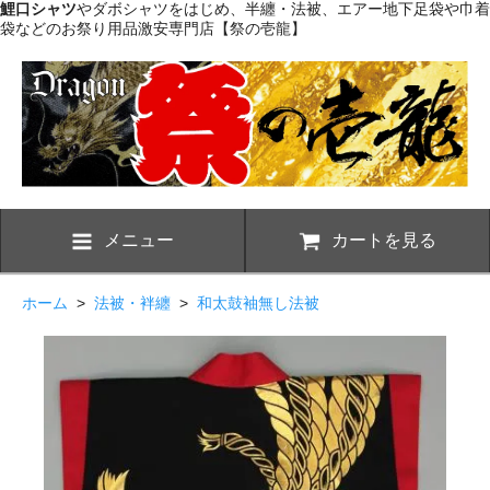
鯉口シャツ
やダボシャツをはじめ、半纏・法被、エアー地下足袋や巾着
袋などのお祭り用品激安専門店【祭の壱龍】
メニュー
カートを見る
ホーム
>
法被・袢纏
>
和太鼓袖無し法被