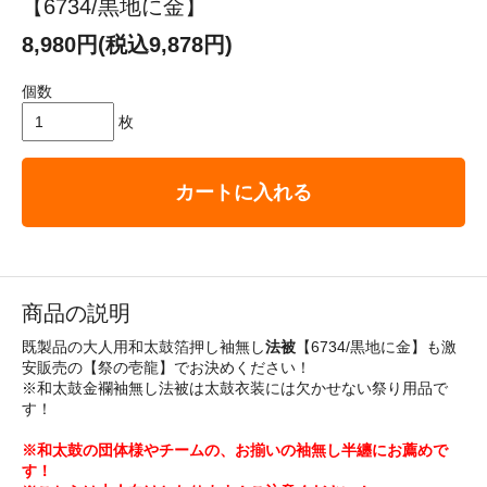
【6734/黒地に金】
8,980円(税込9,878円)
個数
枚
カートに入れる
商品の説明
既製品の大人用和太鼓箔押し袖無し
法被
【6734/黒地に金】も激
安販売の【祭の壱龍】でお決めください！
※和太鼓金襴袖無し法被は太鼓衣装には欠かせない祭り用品で
す！
※和太鼓の団体様やチームの、お揃いの袖無し半纏にお薦めで
す！