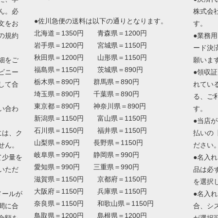
ん。必
株式会
●佐川急便の送料は以下の通りとなります。
文をお
す。
北海道＝1350円 青森県＝1200円
の規約
●業務
岩手県＝1200円 宮城県＝1150円
ード決
秋田県＝1200円 山形県＝1150円
細をご
願いま
福島県＝1150円 茨城県＝890円
ビニー
●領収
栃木県＝890円 群馬県＝890円
して合
れてい
埼玉県＝890円 千葉県＝890円
る、ご
東京都＝890円 神奈川県＝890円
い合わ
す。
新潟県＝1150円 富山県＝1150円
●当店
石川県＝1150円 福井県＝1150円
には、ク
払いの
山梨県＝890円 長野県＝1150円
せん。
ださい
岐阜県＝990円 静岡県＝990円
て少量を
●名入
愛知県＝990円 三重県＝990円
いただ
品は必
滋賀県＝1150円 京都府＝1150円
を選択
大阪府＝1150円 兵庫県＝1150円
メールが
●名入
奈良県＝1150円 和歌山県＝1150円
間に合
合、シ
鳥取県＝1200円 島根県＝1200円
金額を
が選択