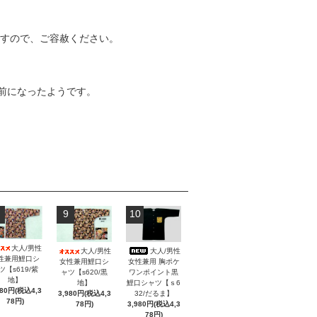
ますので、ご容赦ください。
前になったようです。
9
10
大人/男性
大人/男性
大人/男性
性兼用鯉口シ
女性兼用 胸ポケ
女性兼用鯉口シ
ツ【s619/紫
ワンポイント黒
ャツ【s620/黒
地】
鯉口シャツ【ｓ6
地】
980円(税込4,3
32/だるま】
3,980円(税込4,3
78円)
3,980円(税込4,3
78円)
78円)