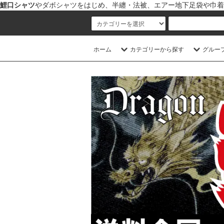
鯉口シャツ
やダボシャツをはじめ、半纏・法被、エアー地下足袋や巾着
ホーム
カテゴリーから探す
グルー