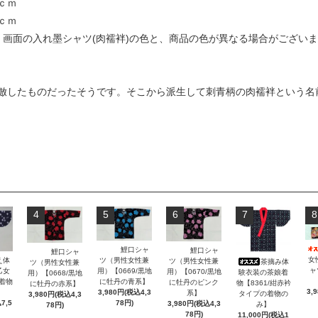
５５ｃｍ
ｃｍ
、画面の入れ墨シャツ(肉襦袢)の色と、商品の色が異なる場合がござい
倣したものだったそうです。そこから派生して刺青柄の肉襦袢という名
4
5
6
7
8
鯉口シャ
鯉口シャ
鯉口シャ
女
ツ（男性女性兼
え体
ツ（男性女性兼
茶摘み体
ツ（男性女性兼
ャ
用）【0669/黒地
乙女
用）【0670/黒地
験衣装の茶娘着
用）【0668/黒地
に牡丹の青系】
/着物
に牡丹のピンク
物【8361/紺赤衿
に牡丹の赤系】
3,
3,980円(税込4,3
系】
タイプの着物の
3,980円(税込4,3
78円)
7,5
3,980円(税込4,3
み】
78円)
78円)
11,000円(税込1