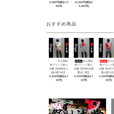
6,900円(税込7,5
14,000円(税込1
90円)
5,400円)
おすすめ商品
大人用顔
大人用顔
大人
料プリント祭り
料プリント祭り
料プリント
法被【6669/白と
法被【6668/吉原
法被【6357
紺の熨斗目】
繋ぎに祭】
黒の熨斗目
5,200円(税込5,7
5,200円(税込5,7
5,200円(税込
20円)
20円)
20円)