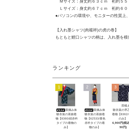
Ｍサイズ：身丈約６３ｃｍ 裄約
Ｌサイズ：身丈約６７ｃｍ 裄約６０
●パソコンの環境や、モニターの性質上
【入れ墨シャツ(肉襦袢)の虎の巻】
もともと鯉口シャツの柄は、入れ墨を模
ランキング
1
2
3
田植
茶摘み体
茶摘み体
験衣装の早
験衣装の茶娘着
験衣装の茶娘着
着物【8362
物【8360/紺赤衿
物【62533/黄色
のみ】
タイプの着物の
赤衿タイプの着
6,900円(税込
み】
物のみ】
90円)