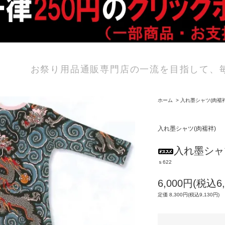
お祭り用品通販専門店の一流を目指して、
ホーム
>
入れ墨シャツ(肉襦袢
入れ墨シャツ(肉襦袢)
入れ墨シャ
ｓ622
6,000円(税込6,
定価 8,300円(税込9,130円)