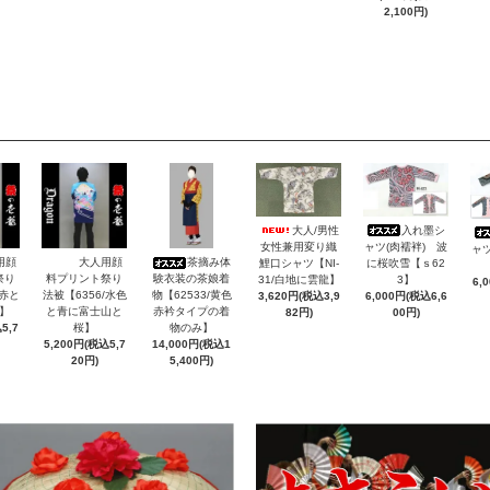
2,100円)
大人/男性
入れ墨シ
女性兼用変り織
ャツ(肉襦袢) 波
ャツ
用顔
大人用顔
茶摘み体
鯉口シャツ【NI-
に桜吹雪【ｓ62
祭り
料プリント祭り
験衣装の茶娘着
31/白地に雲龍】
3】
6,
/赤と
法被【6356/水色
物【62533/黄色
3,620円(税込3,9
6,000円(税込6,6
】
と青に富士山と
赤衿タイプの着
82円)
00円)
5,7
桜】
物のみ】
5,200円(税込5,7
14,000円(税込1
20円)
5,400円)