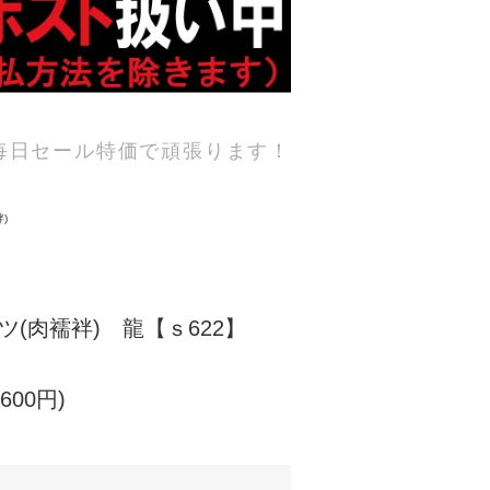
毎日セール特価で頑張ります！
)
ツ(肉襦袢) 龍【ｓ622】
600円)