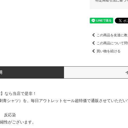
特定商取引法に基づ
この商品を友達に教
この商品について問
買い物を続ける
明
22】なら当店で是非！
刺青シャツ）を、毎日アウトレットセール超特価で通販させていただい
％ 反応染
伸縮性がございます。