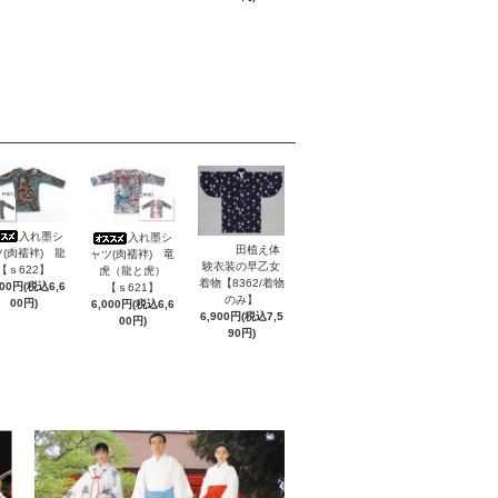
入れ墨シ
入れ墨シ
田植え体
(肉襦袢) 龍
ャツ(肉襦袢) 竜
験衣装の早乙女
【ｓ622】
虎（龍と虎）
着物【8362/着物
000円(税込6,6
【ｓ621】
のみ】
00円)
6,000円(税込6,6
6,900円(税込7,5
00円)
90円)