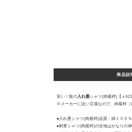
商品説
安い！龍の
入れ墨
シャツ(肉襦袢)【ｓ6
※メーカーに近い立場なので、肉襦袢（
●入れ墨シャツ(肉襦袢)品質：綿１００
●刺青シャツ(肉襦袢)の生地はかなりの