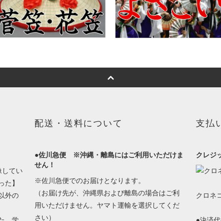
配送・送料について
支払
●佐川急便 ※沖縄・離島にはご利用いただけま
クレジ
せん！
像してい
※佐川急便でのお届けとなります。
った】
（お届け先が、沖縄県および離島の場合はご利
以外の
クロネ
用いただけません。ヤマト運輸を選択してくだ
さい）
た、学
●決済