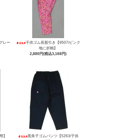
/グレー
子供ゴム長股引き【9507/ピンク
地に折鶴】
2,880円(税込3,168円)
供用】
黒朱子ゴムパンツ【5263/子供