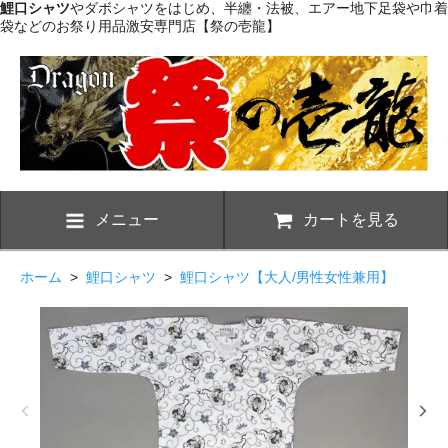
鯉口シャツ
やダボシャツをはじめ、半纏・法被、エアー地下足袋や巾着
袋などのお祭り用品激安専門店【祭の壱龍】
メニュー
カートを見る
ホーム
>
鯉口シャツ
>
鯉口シャツ【大人/男性女性兼用】