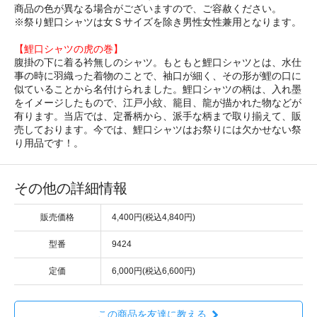
商品の色が異なる場合がございますので、ご容赦ください。
※祭り鯉口シャツは女Ｓサイズを除き男性女性兼用となります。
【鯉口シャツの虎の巻】
腹掛の下に着る衿無しのシャツ。もともと鯉口シャツとは、水仕
事の時に羽織った着物のことで、袖口が細く、その形が鯉の口に
似ていることから名付けられました。鯉口シャツの柄は、入れ墨
をイメージしたもので、江戸小紋、籠目、龍が描かれた物などが
有ります。当店では、定番柄から、派手な柄まで取り揃えて、販
売しております。今では、鯉口シャツはお祭りには欠かせない祭
り用品です！。
その他の詳細情報
販売価格
4,400円(税込4,840円)
型番
9424
定価
6,000円(税込6,600円)
この商品を友達に教える