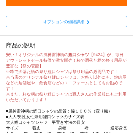
オプションの値段詳細
商品の説明
安い！オリジナルの風神雷神柄の
鯉口シャツ
【9424】が、毎日
アウトレットセール特価で激安販売！粋で洒落た柄の祭り用品が
豊富な【祭の壱龍】
※粋で洒落た柄の祭り鯉口シャツは祭り用品の必需品です！
※当店のオリジナル祭り鯉口シャツは、お祭り以外にも、焼肉屋
などの居酒屋や、飲食店などのユニフォームとしてもお勧めで
す！
※また、粋な柄の祭り鯉口シャツは職人さんの作業服にもご利用
いただいております！
■風神雷神柄の鯉口シャツの品質：綿１００％（変り織）
■大人/男性女性兼用鯉口シャツのサイズ表
大人鯉口シャツシャツ 平置き寸法の目安
サイズ 着丈 身幅 裄 適応身長