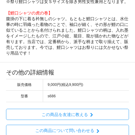
※祭り鯉口シャツは女Ｓサイズを除き男性女性兼用となります。
【鯉口シャツの虎の巻】
腹掛の下に着る衿無しのシャツ。もともと鯉口シャツとは、水仕
事の時に羽織った着物のことで、袖口が細く、その形が鯉の口に
似ていることから名付けられました。鯉口シャツの柄は、入れ墨
をイメージしたもので、江戸小紋、籠目、龍が描かれた物などが
有ります。当店では、定番柄から、派手な柄まで取り揃えて、販
売しております。今では、鯉口シャツはお祭りには欠かせない祭
り用品です！
その他の詳細情報
販売価格
9,000円(税込9,900円)
型番
s686
この商品を友達に教える
この商品について問い合わせる