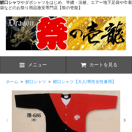
鯉口シャツ
やダボシャツをはじめ、半纏・法被、エアー地下足袋や巾着
袋などのお祭り用品激安専門店【祭の壱龍】
メニュー
カートを見る
ホーム
>
鯉口シャツ
>
鯉口シャツ【大人/男性女性兼用】