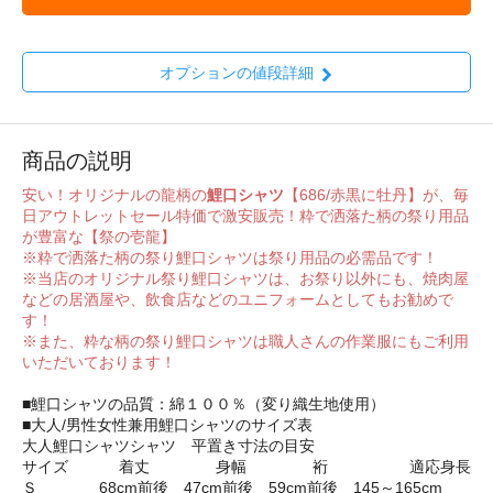
オプションの値段詳細
商品の説明
安い！オリジナルの龍柄の
鯉口シャツ
【686/赤黒に牡丹】が、毎
日アウトレットセール特価で激安販売！粋で洒落た柄の祭り用品
が豊富な【祭の壱龍】
※粋で洒落た柄の祭り鯉口シャツは祭り用品の必需品です！
※当店のオリジナル祭り鯉口シャツは、お祭り以外にも、焼肉屋
などの居酒屋や、飲食店などのユニフォームとしてもお勧めで
す！
※また、粋な柄の祭り鯉口シャツは職人さんの作業服にもご利用
いただいております！
■鯉口シャツの品質：綿１００％（変り織生地使用）
■大人/男性女性兼用鯉口シャツのサイズ表
大人鯉口シャツシャツ 平置き寸法の目安
サイズ 着丈 身幅 裄 適応身長
Ｓ 68cm前後 47cm前後 59cm前後 145～165cm