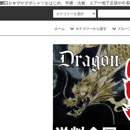
鯉口シャツ
やダボシャツをはじめ、半纏・法被、エアー地下足袋や巾着
ホーム
カテゴリーから探す
グルー