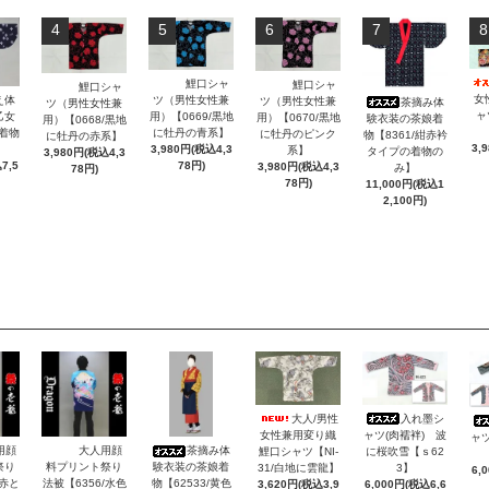
4
5
6
7
8
鯉口シャ
鯉口シャ
鯉口シャ
女
ツ（男性女性兼
え体
ツ（男性女性兼
茶摘み体
ツ（男性女性兼
ャ
用）【0669/黒地
乙女
用）【0670/黒地
験衣装の茶娘着
用）【0668/黒地
に牡丹の青系】
/着物
に牡丹のピンク
物【8361/紺赤衿
に牡丹の赤系】
3,
3,980円(税込4,3
系】
タイプの着物の
3,980円(税込4,3
78円)
7,5
3,980円(税込4,3
み】
78円)
78円)
11,000円(税込1
2,100円)
大人/男性
入れ墨シ
女性兼用変り織
ャツ(肉襦袢) 波
ャツ
用顔
大人用顔
茶摘み体
鯉口シャツ【NI-
に桜吹雪【ｓ62
祭り
料プリント祭り
験衣装の茶娘着
31/白地に雲龍】
3】
6,
/赤と
法被【6356/水色
物【62533/黄色
3,620円(税込3,9
6,000円(税込6,6