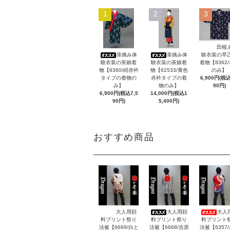
1
2
3
田植
茶摘み体
茶摘み体
験衣装の早
験衣装の茶娘着
験衣装の茶娘着
着物【8362
物【8360/紺赤衿
物【62533/黄色
のみ】
タイプの着物の
赤衿タイプの着
6,900円(税込
み】
物のみ】
90円)
6,900円(税込7,5
14,000円(税込1
90円)
5,400円)
おすすめ商品
大人用顔
大人用顔
大人
料プリント祭り
料プリント祭り
料プリント
法被【6669/白と
法被【6668/吉原
法被【6357