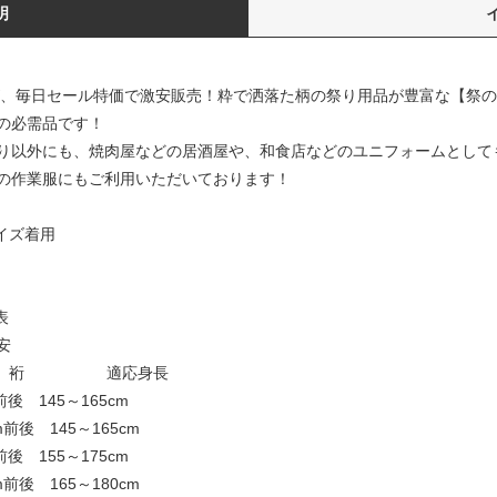
明
、毎日セール特価で激安販売！粋で洒落た柄の祭り用品が豊富な【祭の
の必需品です！
り以外にも、焼肉屋などの居酒屋や、和食店などのユニフォームとして
の作業服にもご利用いただいております！
イズ着用
表
安
裄 適応身長
後 145～165cm
後 145～165cm
 155～175cm
後 165～180cm