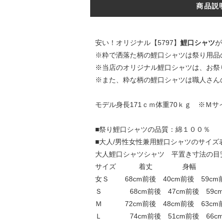
商品説
安い！オリジナル【5797】
鯉口シャツ
が
※粋で洒落た柄の鯉口シャツは祭り用品
※当店のオリジナル鯉口シャツは、お祭
※また、粋な柄の鯉口シャツは職人さん
モデル身長171ｃｍ体重70ｋｇ ※Ｍサ
■祭り鯉口シャツの品質：綿１００％
■大人/男性女性兼用鯉口シャツのサイズ
大人鯉口シャツシャツ 平置き寸法の目
サイズ 着丈 身幅 
女Ｓ 68cm前後 40cm前後 59cm前
Ｓ 68cm前後 47cm前後 59cm前
Ｍ 72cm前後 48cm前後 63cm前後
Ｌ 74cm前後 51cm前後 66cm前