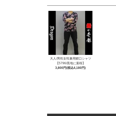
大人/男性女性兼用鯉口シャツ
【5796/黒地に葉桜】
3,800円(税込4,180円)