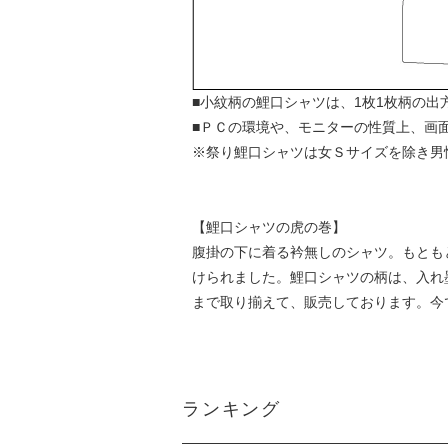
■小紋柄の鯉口シャツは、1枚1枚柄の出
■ＰＣの環境や、モニターの性質上、画
※祭り鯉口シャツは女Ｓサイズを除き男
【鯉口シャツの虎の巻】
腹掛の下に着る衿無しのシャツ。もとも
けられました。鯉口シャツの柄は、入れ
まで取り揃えて、販売しております。今
ランキング