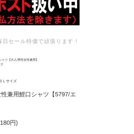
毎日セール特価で頑張ります！
シャツ【大人/男性女性兼用】
イズ
３Ｌサイズ
性兼用鯉口シャツ【5797/エ
180円)