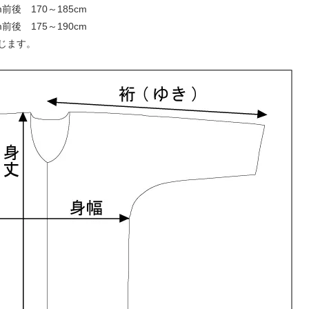
後 170～185cm
後 175～190cm
じます。