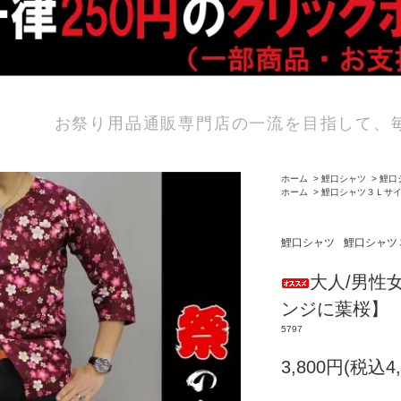
お祭り用品通販専門店の一流を目指して、
ホーム
>
鯉口シャツ
>
鯉口
ホーム
>
鯉口シャツ３Ｌサ
鯉口シャツ
鯉口シャツ
大人/男性女
ンジに葉桜】
5797
3,800円(税込4,