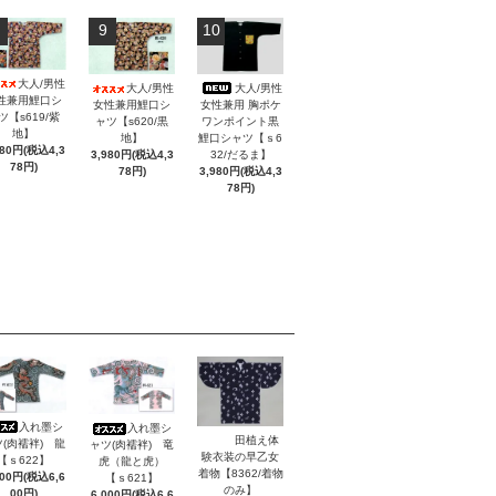
9
10
大人/男性
大人/男性
大人/男性
性兼用鯉口シ
女性兼用 胸ポケ
女性兼用鯉口シ
ツ【s619/紫
ワンポイント黒
ャツ【s620/黒
地】
鯉口シャツ【ｓ6
地】
980円(税込4,3
32/だるま】
3,980円(税込4,3
78円)
3,980円(税込4,3
78円)
78円)
入れ墨シ
入れ墨シ
田植え体
(肉襦袢) 龍
ャツ(肉襦袢) 竜
験衣装の早乙女
【ｓ622】
虎（龍と虎）
着物【8362/着物
000円(税込6,6
【ｓ621】
のみ】
00円)
6,000円(税込6,6