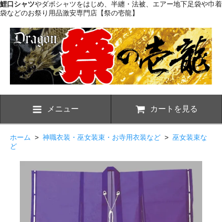
鯉口シャツ
やダボシャツをはじめ、半纏・法被、エアー地下足袋や巾着
袋などのお祭り用品激安専門店【祭の壱龍】
メニュー
カートを見る
ホーム
>
神職衣装・巫女装束・お寺用衣装など
>
巫女装束な
ど