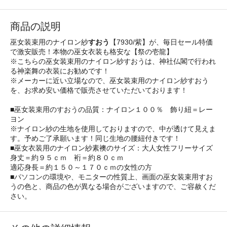
商品の説明
巫女装束用のナイロン紗
すおう
【7930/紫】が、毎日セール特価
で激安販売！本物の巫女衣装も格安な【祭の壱龍】
※こちらの巫女装束用のナイロン紗すおうは、神社仏閣で行われ
る神楽舞の衣装にお勧めです！
※メーカーに近い立場なので、巫女装束用のナイロン紗すおう
を、お求め安い価格で販売させていただいております！
■巫女装束用のすおうの品質：ナイロン１００％ 飾り紐＝レー
ヨン
※ナイロン紗の生地を使用しておりますので、中が透けて見えま
す。予めご了承願います！同じ生地の腰紐付きです！
■巫女衣装用のナイロン紗素襖のサイズ：大人女性フリーサイズ
身丈＝約９５ｃｍ 裄＝約８０ｃｍ
適応身長＝約１５０～１７０ｃｍの女性の方
■パソコンの環境や、モニターの性質上、画面の巫女装束用すお
うの色と、商品の色が異なる場合がございますので、ご容赦くだ
さい。