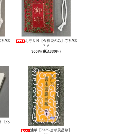
系/83
お守り袋【金襴袋のみ】赤系/83
7_6
300円(税込330円)
ト【化
油単【7339/唐草風呂敷】