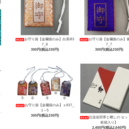
お守り袋【金襴袋のみ】白系/83
お守り袋【金襴袋のみ】紫
7_8
7_7
300円(税込330円)
300円(税込330円)
お守り袋【金襴袋のみ】ｓ837_
1～5
300円(税込330円)
注染岩田帯と晒しの セッ
粧箱入り】
2,400円(税込2,640円)