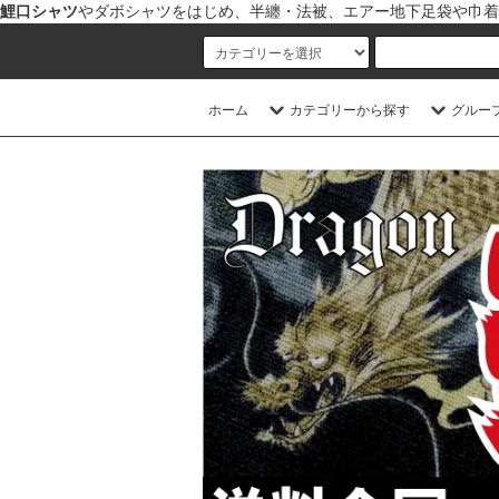
鯉口シャツ
やダボシャツをはじめ、半纏・法被、エアー地下足袋や巾着
ホーム
カテゴリーから探す
グルー