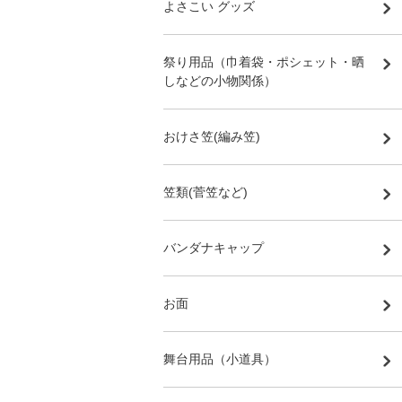
よさこい グッズ
祭り用品（巾着袋・ポシェット・晒
しなどの小物関係）
おけさ笠(編み笠)
笠類(菅笠など)
バンダナキャップ
お面
舞台用品（小道具）