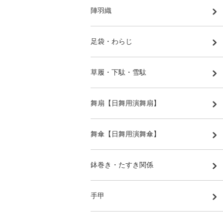
陣羽織
足袋・わらじ
草履・下駄・雪駄
舞扇【日舞用演舞扇】
舞傘【日舞用演舞傘】
鉢巻き・たすき関係
手甲