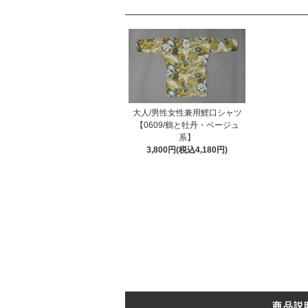
大人/男性女性兼用鯉口シャツ
【0609/鶴と牡丹・ベージュ
系】
3,800円(税込4,180円)
商品説