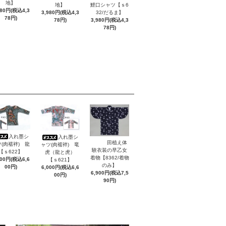
地】
鯉口シャツ【ｓ6
地】
980円(税込4,3
32/だるま】
3,980円(税込4,3
78円)
3,980円(税込4,3
78円)
78円)
入れ墨シ
入れ墨シ
田植え体
(肉襦袢) 龍
ャツ(肉襦袢) 竜
験衣装の早乙女
【ｓ622】
虎（龍と虎）
着物【8362/着物
000円(税込6,6
【ｓ621】
のみ】
00円)
6,000円(税込6,6
6,900円(税込7,5
00円)
90円)