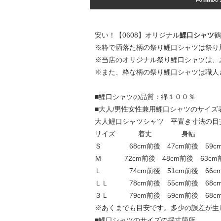
安い！【0608】オリジナル
鯉口シャツ
鶴
※粋で洒落た柄の祭り鯉口シャツは祭り
※当店のオリジナル祭り鯉口シャツは、
※また、粋な柄の祭り鯉口シャツは職人
■鯉口シャツの品質：綿１００％
■大人/男性女性兼用鯉口シャツのサイズ
大人鯉口シャツシャツ 平置き寸法の目
サイズ 着丈 身幅 
Ｓ 68cm前後 47cm前後 59cm前
Ｍ 72cm前後 48cm前後 63cm前後
Ｌ 74cm前後 51cm前後 66cm前
ＬＬ 78cm前後 55cm前後 68cm前
３Ｌ 79cm前後 59cm前後 68cm前
※あくまでも目安です。多少の誤差が生
■鯉口シャツのサイズの採寸箇所