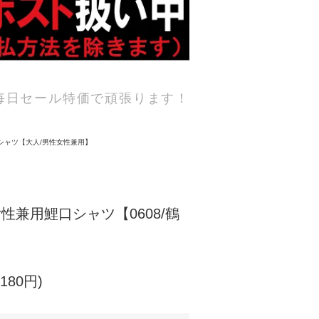
毎日セール特価で頑張ります！
シャツ【大人/男性女性兼用】
性兼用鯉口シャツ【0608/鶴
】
180円)