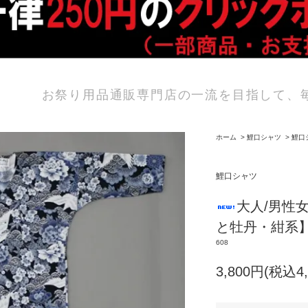
お祭り用品通販専門店の一流を目指して、
ホーム
>
鯉口シャツ
>
鯉口
鯉口シャツ
大人/男性女
と牡丹・紺系
608
3,800円(税込4,