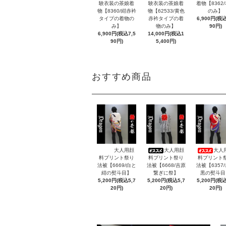
験衣装の茶娘着
験衣装の茶娘着
着物【8362
物【8360/紺赤衿
物【62533/黄色
のみ】
タイプの着物の
赤衿タイプの着
6,900円(税込
み】
物のみ】
90円)
6,900円(税込7,5
14,000円(税込1
90円)
5,400円)
おすすめ商品
大人用顔
大人用顔
大人
料プリント祭り
料プリント祭り
料プリント
法被【6669/白と
法被【6668/吉原
法被【6357
紺の熨斗目】
繋ぎに祭】
黒の熨斗目
5,200円(税込5,7
5,200円(税込5,7
5,200円(税込
20円)
20円)
20円)