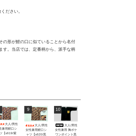
赦ください。
その形が鯉の口に似ていることから名付
ます。当店では、定番柄から、派手な柄
9
10
大人/男性
大人/男性
大人/男性
性兼用鯉口シ
女性兼用 胸ポケ
女性兼用鯉口シ
ツ【s619/紫
ワンポイント黒
ャツ【s620/黒