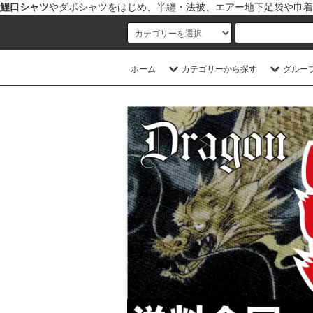
鯉口シャツ
やダボシャツをはじめ、半纏・法被、エアー地下足袋や巾着
ホーム
カテゴリーから探す
グルー