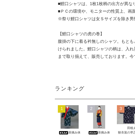
■鯉口シャツは、1枚1枚柄の出方が異な
■ＰＣの環境や、モニターの性質上、画
※祭り鯉口シャツは女Ｓサイズを除き男
【鯉口シャツの虎の巻】
腹掛の下に着る衿無しのシャツ。もとも
けられました。鯉口シャツの柄は、入れ
まで取り揃えて、販売しております。今
ランキング
1
2
3
田植
茶摘み体
茶摘み体
験衣装の早