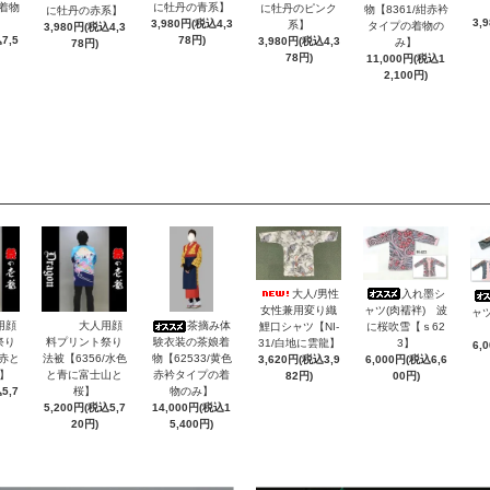
に牡丹の青系】
/着物
に牡丹のピンク
物【8361/紺赤衿
に牡丹の赤系】
3,
3,980円(税込4,3
系】
タイプの着物の
3,980円(税込4,3
78円)
7,5
3,980円(税込4,3
み】
78円)
78円)
11,000円(税込1
2,100円)
大人/男性
入れ墨シ
女性兼用変り織
ャツ(肉襦袢) 波
ャツ
用顔
大人用顔
茶摘み体
鯉口シャツ【NI-
に桜吹雪【ｓ62
祭り
料プリント祭り
験衣装の茶娘着
31/白地に雲龍】
3】
6,
/赤と
法被【6356/水色
物【62533/黄色
3,620円(税込3,9
6,000円(税込6,6
】
と青に富士山と
赤衿タイプの着
82円)
00円)
5,7
桜】
物のみ】
5,200円(税込5,7
14,000円(税込1
20円)
5,400円)