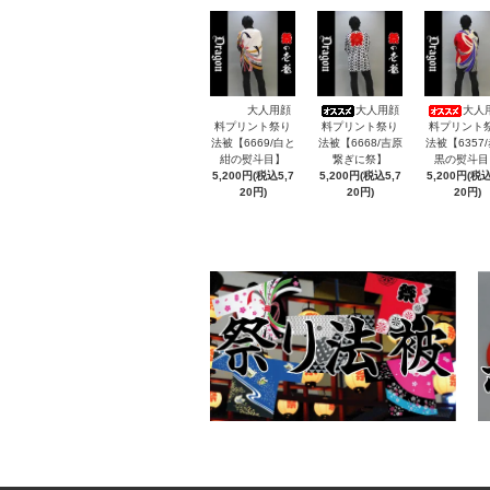
大人用顔
大人用顔
大人
料プリント祭り
料プリント祭り
料プリント
法被【6669/白と
法被【6668/吉原
法被【6357
紺の熨斗目】
繋ぎに祭】
黒の熨斗目
5,200円(税込5,7
5,200円(税込5,7
5,200円(税込
20円)
20円)
20円)