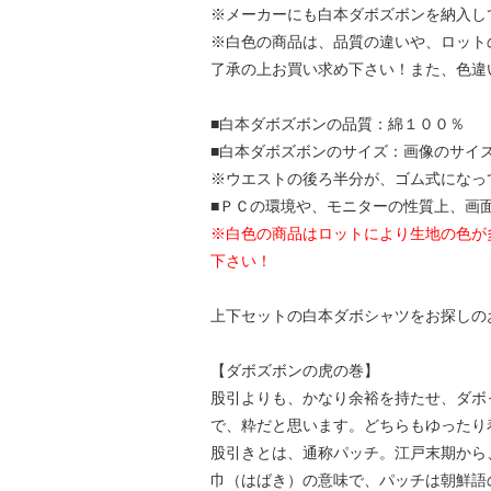
※メーカーにも白本ダボズボンを納入し
※白色の商品は、品質の違いや、ロット
了承の上お買い求め下さい！また、色違
■白本ダボズボンの品質：綿１００％
■白本ダボズボンのサイズ：画像のサイ
※ウエストの後ろ半分が、ゴム式になっ
■ＰＣの環境や、モニターの性質上、画
※白色の商品はロットにより生地の色が
下さい！
上下セットの白本ダボシャツをお探しの
【ダボズボンの虎の巻】
股引よりも、かなり余裕を持たせ、ダボ
で、粋だと思います。どちらもゆったり
股引きとは、通称パッチ。江戸末期から
巾（はばき）の意味で、パッチは朝鮮語