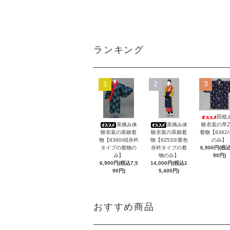
ランキング
1
2
3
田植
茶摘み体
茶摘み体
験衣装の早
験衣装の茶娘着
験衣装の茶娘着
着物【8362
物【8360/紺赤衿
物【62533/黄色
のみ】
タイプの着物の
赤衿タイプの着
6,900円(税込
み】
物のみ】
90円)
6,900円(税込7,5
14,000円(税込1
90円)
5,400円)
おすすめ商品