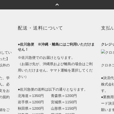
配送・送料について
支払
●佐川急便 ※沖縄・離島にはご利用いただけま
クレジ
せん！
像してい
※佐川急便でのお届けとなります。
った】
（お届け先が、沖縄県および離島の場合はご利
以外の
クロネ
用いただけません。ヤマト運輸を選択してくだ
さい）
た、学
●決済
ん。必
株式会
●佐川急便の送料は以下の通りとなります。
文をお
す。
北海道＝1350円 青森県＝1200円
の規約
●業務
岩手県＝1200円 宮城県＝1150円
ード決
秋田県＝1200円 山形県＝1150円
細をご
願いま