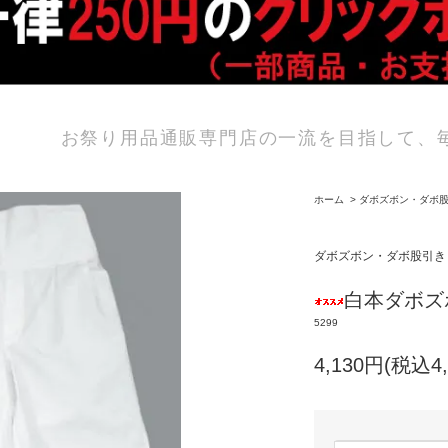
お祭り用品通販専門店の一流を目指して、
ホーム
>
ダボズボン・ダボ
ダボズボン・ダボ股引き
白本ダボズボ
5299
4,130円(税込4,