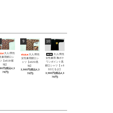
9
10
大人/男性
大人/男性
大人/男性
性兼用鯉口シ
女性兼用 胸ポケ
女性兼用鯉口シ
ツ【s619/紫
ワンポイント黒
ャツ【s620/黒
地】
鯉口シャツ【ｓ6
地】
980円(税込4,3
32/だるま】
3,980円(税込4,3
78円)
3,980円(税込4,3
78円)
78円)