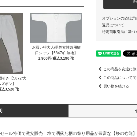
オプションの値段詳
返品について
特定商取引法に基づ
お買い得大人/男性女性兼用鯉
口シャツ【5847/白無地】
2,900円(税込3,190円)
この商品を友達に教
この商品について問
引き【5872/大
ムズボン】
買い物を続ける
税込3,520円)
明
毎日セール特価で激安販売！粋で洒落た柄の祭り用品が豊富な【祭の壱龍】