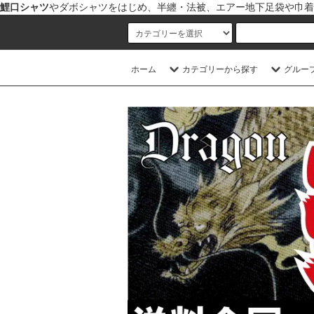
鯉口シャツ
やダボシャツをはじめ、半纏・法被、エアー地下足袋や巾着
ホーム
カテゴリーから探す
グルー