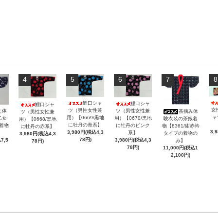
4
5
6
7
8
鯉口シャ
鯉口シャ
鯉口シャ
女
ツ（男性女性兼
え体
ツ（男性女性兼
茶摘み体
ツ（男性女性兼
ャ
用）【0669/黒地
乙女
用）【0670/黒地
験衣装の茶娘着
用）【0668/黒地
に牡丹の青系】
/着物
に牡丹のピンク
物【8361/紺赤衿
に牡丹の赤系】
3,
3,980円(税込4,3
系】
タイプの着物の
3,980円(税込4,3
78円)
7,5
3,980円(税込4,3
み】
78円)
78円)
11,000円(税込1
2,100円)