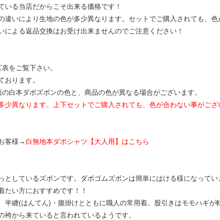
ている当店だからこそ出来る価格です！
の違いにより生地の色が多少異なります。セットでご購入されても、色
いによる返品交換はお受け出来ませんのでご注意ください！
ズ表をご覧下さい。
ております。
面の白本ダボズボンの色と、商品の色が異なる場合がございます。
多少異なります。上下セットでご購入されても、色が合わない事がござ
お客様→
白無地本ダボシャツ【大人用】はこちら
っとしているズボンです。ダボゴムズボンは簡単にはける様になってい
着たい方におすすめです！！
、半纏(はんてん)・腹掛けとともに職人の常用着。股引きはモモハギが
の袴から来ていると言われているようです。