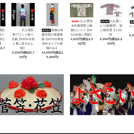
大人/男性
入れ墨シ
女性兼用変り織
ャツ(肉襦袢) 波
ャツ
用顔
大人用顔
茶摘み体
鯉口シャツ【NI-
に桜吹雪【ｓ62
祭り
料プリント祭り
験衣装の茶娘着
31/白地に雲龍】
3】
6,
/赤と
法被【6356/水色
物【62533/黄色
3,620円(税込3,9
6,000円(税込6,6
】
と青に富士山と
赤衿タイプの着
82円)
00円)
5,7
桜】
物のみ】
5,200円(税込5,7
14,000円(税込1
20円)
5,400円)