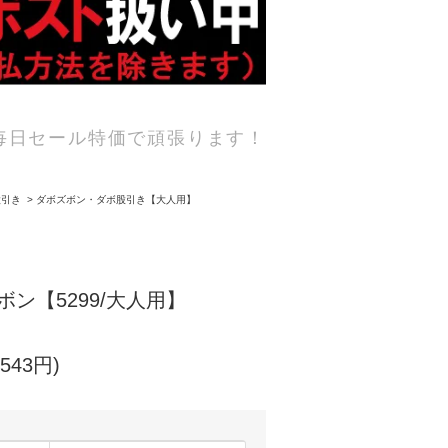
毎日セール特価で頑張ります！
股引き
>
ダボズボン・ダボ股引き【大人用】
ン【5299/大人用】
543円)