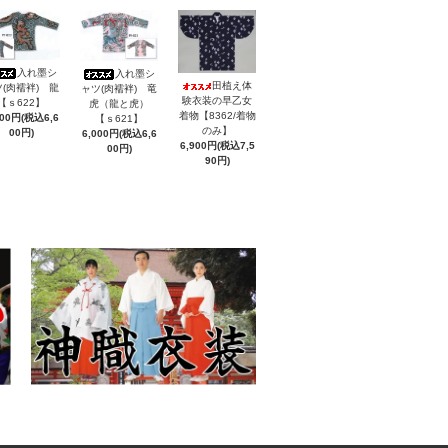
入れ墨シ
入れ墨シ
田植え体
(肉襦袢) 龍
ャツ(肉襦袢) 竜
験衣装の早乙女
【ｓ622】
虎（龍と虎）
着物【8362/着物
000円(税込6,6
【ｓ621】
のみ】
00円)
6,000円(税込6,6
6,900円(税込7,5
00円)
90円)