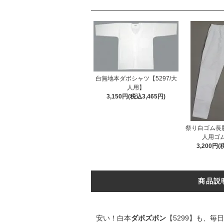
白無地本ダボシャツ【5297/大
人用】
3,150円(税込3,465円)
祭り白ゴム長股
人用ゴ
3,200円(
商品説
安い！白本
ダボズボン
【5299】も、