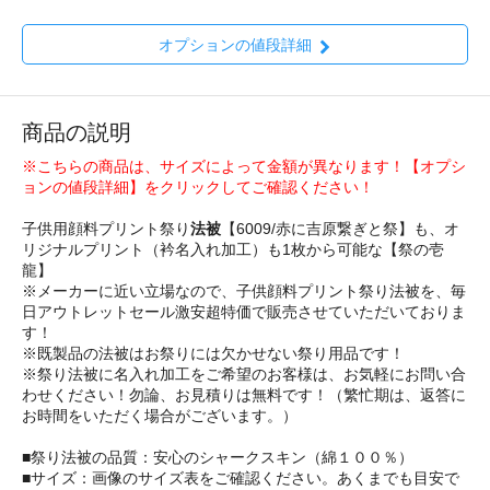
オプションの値段詳細
商品の説明
※こちらの商品は、サイズによって金額が異なります！【オプシ
ョンの値段詳細】をクリックしてご確認ください！
子供用顔料プリント祭り
法被
【6009/赤に吉原繋ぎと祭】も、オ
リジナルプリント（衿名入れ加工）も1枚から可能な【祭の壱
龍】
※メーカーに近い立場なので、子供顔料プリント祭り法被を、毎
日アウトレットセール激安超特価で販売させていただいておりま
す！
※既製品の法被はお祭りには欠かせない祭り用品です！
※祭り法被に名入れ加工をご希望のお客様は、お気軽にお問い合
わせください！勿論、お見積りは無料です！（繁忙期は、返答に
お時間をいただく場合がございます。）
■祭り法被の品質：安心のシャークスキン（綿１００％）
■サイズ：画像のサイズ表をご確認ください。あくまでも目安で