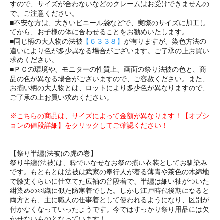
すので、サイズが合わないなどのクレームはお受けできませんの
で、ご注意ください。
■不安な方は、大きいビニール袋などで、実際のサイズに加工し
てから、お子様の体に合わせることをお勧めいたします。
■同じ柄の大人物の法被
【６３３８】
が有りますが、染色方法の
違いにより色が多少異なる場合がございます。ご了承の上お買い
求めください。
■ＰＣの環境や、モニターの性質上、画面の祭り法被の色と、商
品の色が異なる場合がございますので、ご容赦ください。また、
お揃い柄の大人物とは、ロットにより多少色が異なりますので、
ご了承の上お買い求めください。
※こちらの商品は、サイズによって金額が異なります！【オプシ
ョンの値段詳細】をクリックしてご確認ください！
【祭り半纏(法被)の虎の巻】
祭り半纏(法被)は、粋でいなせなお祭の揃い衣装としてお馴染み
です。もともとは法被は武家の奉行人が着る薄青や茶色の木綿地
で膝丈くらいに仕立てた広袖の普段着で、半纏は細い袖がついた
紺染めの羽織に似た防寒着でした。しかし江戸時代後期になると
両方とも、主に職人の仕事着として使われるようになり、区別が
付かなくなっていったようです。今ではすっかり祭り用品には欠
かせないものとなっています！