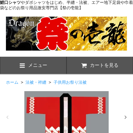
鯉口シャツ
やダボシャツをはじめ、半纏・法被、エアー地下足袋や巾着
袋などのお祭り用品激安専門店【祭の壱龍】
メニュー
カートを見る
ホーム
>
法被・袢纏
>
子供用お祭り法被