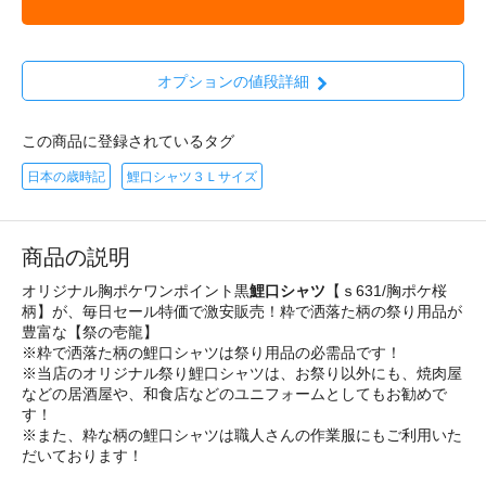
オプションの値段詳細
この商品に登録されているタグ
日本の歳時記
鯉口シャツ３Ｌサイズ
商品の説明
オリジナル胸ポケワンポイント黒
鯉口シャツ
【ｓ631/胸ポケ桜
柄】が、毎日セール特価で激安販売！粋で洒落た柄の祭り用品が
豊富な【祭の壱龍】
※粋で洒落た柄の鯉口シャツは祭り用品の必需品です！
※当店のオリジナル祭り鯉口シャツは、お祭り以外にも、焼肉屋
などの居酒屋や、和食店などのユニフォームとしてもお勧めで
す！
※また、粋な柄の鯉口シャツは職人さんの作業服にもご利用いた
だいております！