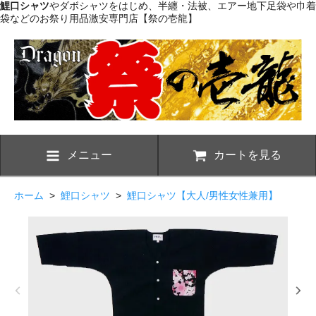
鯉口シャツ
やダボシャツをはじめ、半纏・法被、エアー地下足袋や巾着
袋などのお祭り用品激安専門店【祭の壱龍】
メニュー
カートを見る
ホーム
>
鯉口シャツ
>
鯉口シャツ【大人/男性女性兼用】