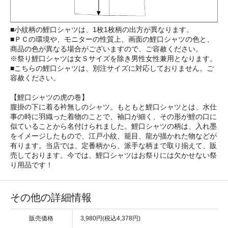
■小紋柄の鯉口シャツは、1枚1枚柄の出方が異なります。
■ＰＣの環境や、モニターの性質上、画面の鯉口シャツの色と、
商品の色が異なる場合がございますので、ご容赦ください。
※祭り鯉口シャツは女Ｓサイズを除き男性女性兼用となります。
■こちらの鯉口シャツは、別注サイズに対応しておりません。ご
容赦ください。
【鯉口シャツの虎の巻】
腹掛の下に着る衿無しのシャツ。もともと鯉口シャツとは、水仕
事の時に羽織った着物のことで、袖口が細く、その形が鯉の口に
似ていることから名付けられました。鯉口シャツの柄は、入れ墨
をイメージしたもので、江戸小紋、籠目、龍が描かれた物などが
有ります。当店では、定番柄から、派手な柄まで取り揃えて、販
売しております。今では、鯉口シャツはお祭りには欠かせない祭
り用品です！
その他の詳細情報
販売価格
3,980円(税込4,378円)