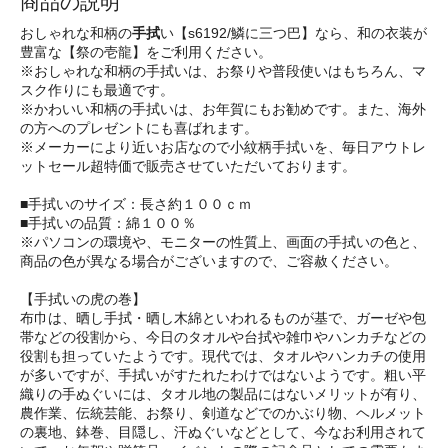
商品の説明
おしゃれな和柄の
手拭
い【s6192/鱗に三つ巴】なら、和の衣装が
豊富な【祭の壱龍】をご利用ください。
※おしゃれな和柄の手拭いは、お祭りや普段使いはもちろん、マ
スク作りにも最適です。
※かわいい和柄の手拭いは、お年賀にもお勧めです。また、海外
の方へのプレゼントにも喜ばれます。
※メーカーにより近いお店なので小紋柄手拭いを、毎日アウトレ
ットセール超特価で販売させていただいております。
■手拭いのサイズ：長さ約１００ｃｍ
■手拭いの品質：綿１００％
※パソコンの環境や、モニターの性質上、画面の手拭いの色と、
商品の色が異なる場合がございますので、ご容赦ください。
【手拭いの虎の巻】
布巾は、晒し手拭・晒し木綿といわれるものが基で、ガーゼや包
帯などの役割から、今日のタオルや台拭や雑巾やハンカチなどの
役割も担っていたようです。現代では、タオルやハンカチの使用
が多いですが、手拭いがすたれたわけではないようです。粗い平
織りの手ぬぐいには、タオル地の製品にはないメリットが有り、
農作業、伝統芸能、お祭り、剣道などでのかぶり物、ヘルメット
の裏地、鉢巻、目隠し、汗ぬぐいなどとして、今なお利用されて