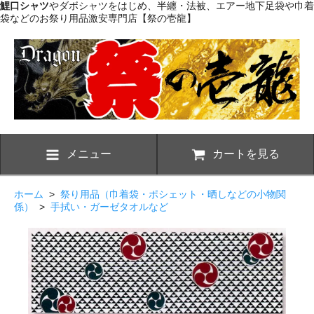
鯉口シャツ
やダボシャツをはじめ、半纏・法被、エアー地下足袋や巾着
袋などのお祭り用品激安専門店【祭の壱龍】
メニュー
カートを見る
ホーム
>
祭り用品（巾着袋・ポシェット・晒しなどの小物関
係）
>
手拭い・ガーゼタオルなど