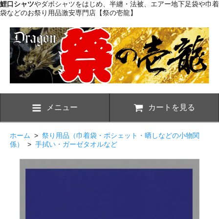
鯉口シャツ
やダボシャツをはじめ、半纏・法被、エアー地下足袋や巾着
袋などのお祭り用品激安専門店【祭の壱龍】
メニュー
カートを見る
ホーム
>
祭り用品（巾着袋・ポシェット・晒しなどの小物関
係）
>
手拭い・ガーゼタオルなど