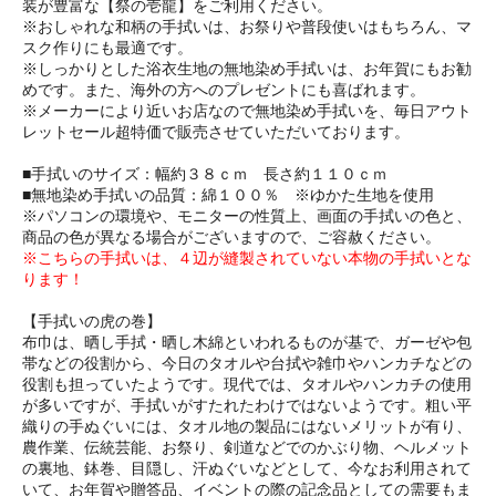
装が豊富な【祭の壱龍】をご利用ください。
※おしゃれな和柄の手拭いは、お祭りや普段使いはもちろん、マ
スク作りにも最適です。
※しっかりとした浴衣生地の無地染め手拭いは、お年賀にもお勧
めです。また、海外の方へのプレゼントにも喜ばれます。
※メーカーにより近いお店なので無地染め手拭いを、毎日アウト
レットセール超特価で販売させていただいております。
■手拭いのサイズ：幅約３８ｃｍ 長さ約１１０ｃｍ
■無地染め手拭いの品質：綿１００％ ※ゆかた生地を使用
※パソコンの環境や、モニターの性質上、画面の手拭いの色と、
商品の色が異なる場合がございますので、ご容赦ください。
※こちらの手拭いは、４辺が縫製されていない本物の手拭いとな
ります！
【手拭いの虎の巻】
布巾は、晒し手拭・晒し木綿といわれるものが基で、ガーゼや包
帯などの役割から、今日のタオルや台拭や雑巾やハンカチなどの
役割も担っていたようです。現代では、タオルやハンカチの使用
が多いですが、手拭いがすたれたわけではないようです。粗い平
織りの手ぬぐいには、タオル地の製品にはないメリットが有り、
農作業、伝統芸能、お祭り、剣道などでのかぶり物、ヘルメット
の裏地、鉢巻、目隠し、汗ぬぐいなどとして、今なお利用されて
いて、お年賀や贈答品、イベントの際の記念品としての需要もま