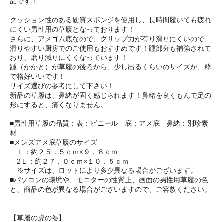
品です！
クッション性のある硬質スポンジを使用し、長時間履いても疲れ
にくい男性用の草履となっております！
さらに、アメゴム底なので、グリップ力が有り滑りにくいので、
滑りやすい厨房でのご使用もおすすめです！踵部分も補強されて
おり、磨り減りにくくなっています！
踵（かかと）が草履の後ろから、少し出るくらいのサイズが、粋
で格好いいです！
サイズ選びの参考にして下さい！
新品の草履は、鼻緒が固く感じられます！鼻緒を良くもんで足の
形にすると、痛くなりません。
■男性用草履の品質：表：ビニール 底：アメ底 鼻緒：別珍素
材
■メンズアメ底草履のサイズ
Ｌ：約２５．５ｃｍ×９．８ｃｍ
2Ｌ：約２７．０ｃｍ×１０．５ｃｍ
※サイズは、ロットにより多少異なる場合がございます。
■パソコンの環境や、モニターの性質上、画面の男性用草履の色
と、商品の色が異なる場合がございますので、ご容赦ください。
【草履の虎の巻】