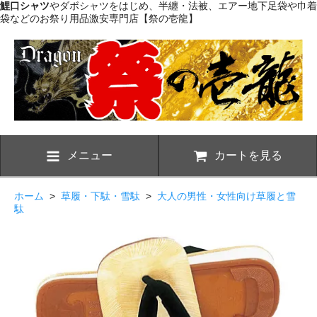
鯉口シャツ
やダボシャツをはじめ、半纏・法被、エアー地下足袋や巾着
袋などのお祭り用品激安専門店【祭の壱龍】
メニュー
カートを見る
ホーム
>
草履・下駄・雪駄
>
大人の男性・女性向け草履と雪
駄